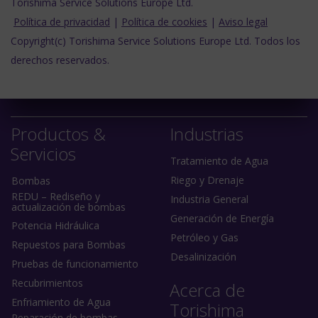
Torishima Service Solutions Europe Ltd.
Política de privacidad
|
Política de cookies
|
Aviso legal
Copyright(c) Torishima Service Solutions Europe Ltd. Todos los
derechos reservados.
Productos &
Industrias
Servicios
Tratamiento de Agua
Riego y Drenaje
Bombas
REDU – Rediseño y
Industria General
actualización de bombas
Generación de Energía
Potencia Hidráulica
Petróleo y Gas
Repuestos para Bombas
Desalinización
Pruebas de funcionamiento
Recubrimientos
Acerca de
Enfriamiento de Agua
Torishima
Reparación de bombas