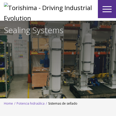
Sealing Systems
Home
/
Potencia hidraúlica
/
Sistemas de sellado