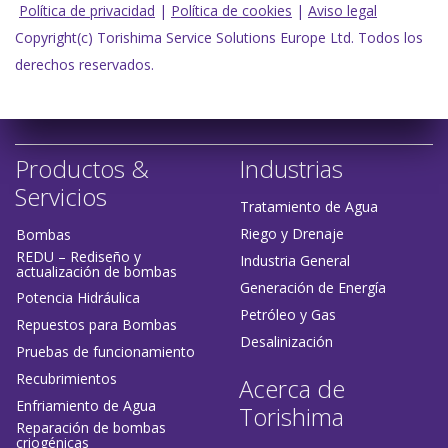
Política de privacidad
|
Política de cookies
|
Aviso legal
Copyright(c) Torishima Service Solutions Europe Ltd. Todos los
derechos reservados.
Productos &
Industrias
Servicios
Tratamiento de Agua
Riego y Drenaje
Bombas
REDU – Rediseño y
Industria General
actualización de bombas
Generación de Energía
Potencia Hidráulica
Petróleo y Gas
Repuestos para Bombas
Desalinización
Pruebas de funcionamiento
Recubrimientos
Acerca de
Enfriamiento de Agua
Torishima
Reparación de bombas
criogénicas