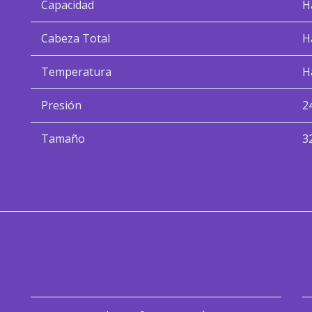
Capacidad
H
Cabeza Total
H
Temperatura
H
Presión
2
Tamaño
3