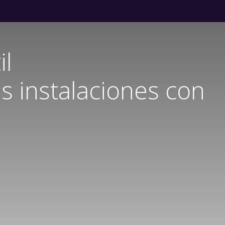
il
tus instalaciones con