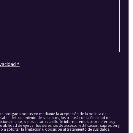
ivacidad *
te otorgado por usted mediante la aceptación de la política de
ble del tratamiento de sus datos, los tratará con la finalidad de
dicionalmente, si nos autoriza a ello, le informaremos sobre ofertas y
osibilidad de ejercer tus derechos de acceso, rectificación, supresión y
 a solicitar la limitación u oposición al tratamiento de sus datos.